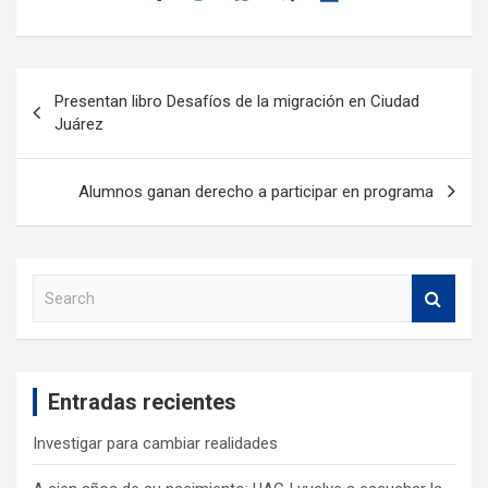
Presentan libro Desafíos de la migración en Ciudad
Juárez
Alumnos ganan derecho a participar en programa
S
e
a
r
c
Entradas recientes
h
Investigar para cambiar realidades