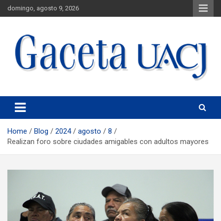
domingo, agosto 9, 2026
Universidad Autónoma de Ciudad Juárez
Gaceta UACJ
Home
Blog
2024
agosto
8
Realizan foro sobre ciudades amigables con adultos mayores