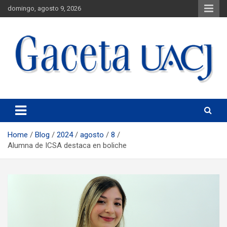
domingo, agosto 9, 2026
Universidad Autónoma de Ciudad Juárez
Gaceta UACJ
Home
Blog
2024
agosto
8
Alumna de ICSA destaca en boliche