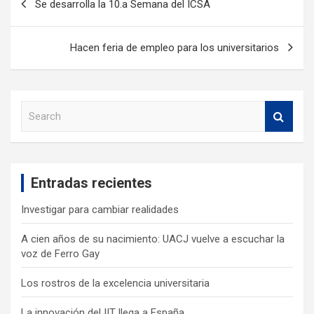
Se desarrolla la 10.a Semana del ICSA
Hacen feria de empleo para los universitarios
S
e
a
r
c
Entradas recientes
h
Investigar para cambiar realidades
A cien años de su nacimiento: UACJ vuelve a escuchar la
voz de Ferro Gay
Los rostros de la excelencia universitaria
La innovación del IIT llega a España