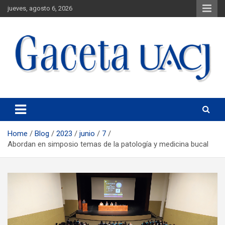
jueves, agosto 6, 2026
Universidad Autónoma de Ciudad Juárez
Gaceta UACJ
Home
Blog
2023
junio
7
Abordan en simposio temas de la patología y medicina bucal