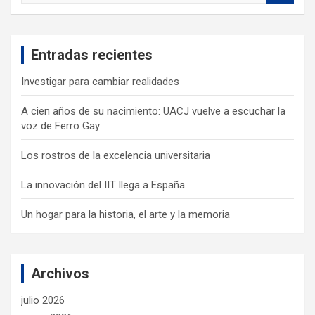
a
r
c
Entradas recientes
h
Investigar para cambiar realidades
A cien años de su nacimiento: UACJ vuelve a escuchar la
voz de Ferro Gay
Los rostros de la excelencia universitaria
La innovación del IIT llega a España
Un hogar para la historia, el arte y la memoria
Archivos
julio 2026