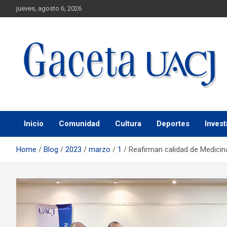
jueves, agosto 6, 2026
Universidad Autónoma de Ciudad Juárez
Gaceta UACJ
Inicio
Comunidad
Cultura
Deportes
Invest
Home
Blog
2023
marzo
1
Reafirman calidad de Medicina