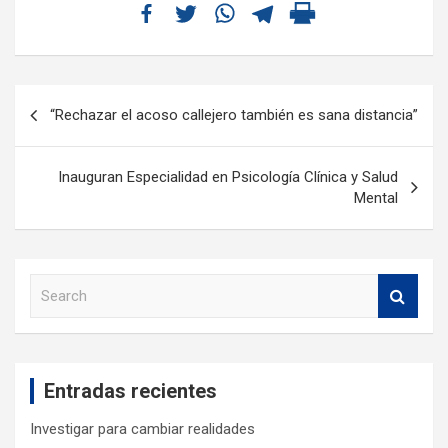
“Rechazar el acoso callejero también es sana distancia”
Inauguran Especialidad en Psicología Clínica y Salud
Mental
S
e
a
r
c
Entradas recientes
h
Investigar para cambiar realidades