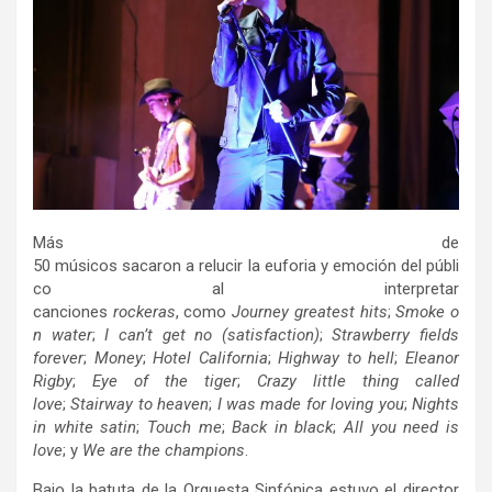
Más de
50 músicos sacaron a relucir la euforia y emoción del públi
co al interpretar
canciones
rockeras
, como
Journey greatest hits
;
Smoke o
n water
;
I can’t get no (satisfaction)
;
Strawberry fields
forever
;
Money
;
Hotel California
;
Highway to hell
;
Eleanor
Rigby
;
Eye of the tiger
;
Crazy little thing called
love
;
Stairway to heaven
;
I was made for loving you
;
Nights
in white satin
;
Touch me
;
Back in black
;
All you need is
love
; y
We are the champions
.
Bajo la batuta de la Orquesta Sinfónica estuvo el director