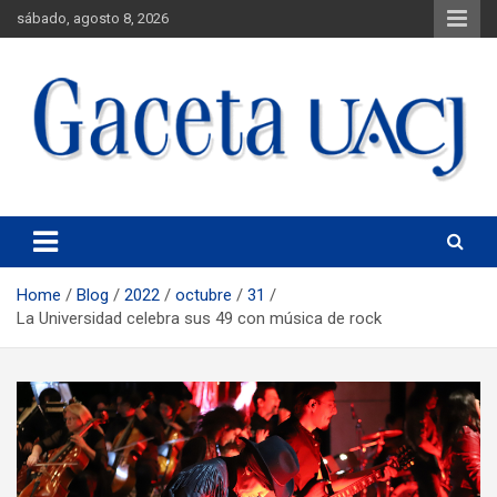
sábado, agosto 8, 2026
Universidad Autónoma de Ciudad Juárez
Gaceta UACJ
Home
Blog
2022
octubre
31
La Universidad celebra sus 49 con música de rock