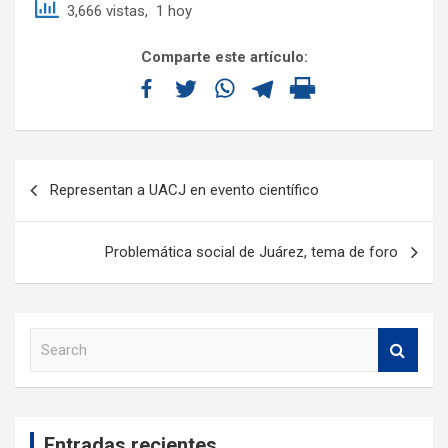
3,666 vistas, 1 hoy
Comparte este artículo:
Representan a UACJ en evento científico
Problemática social de Juárez, tema de foro
S
e
a
r
c
Entradas recientes
h