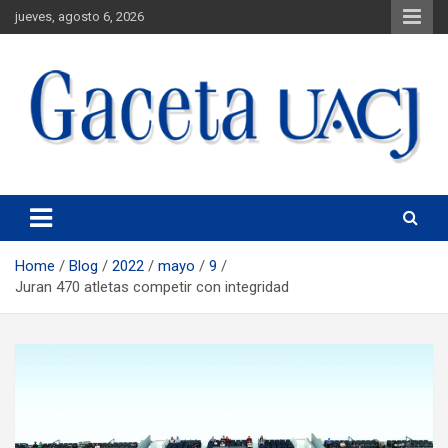
jueves, agosto 6, 2026
Universidad Autónoma de Ciudad Juárez
Gaceta UACJ
Home
Blog
2022
mayo
9
Juran 470 atletas competir con integridad