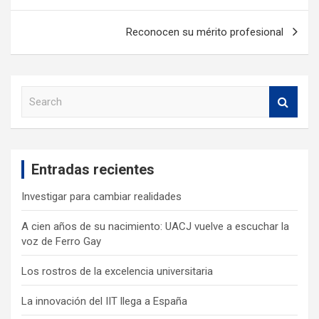
Reconocen su mérito profesional
S
e
a
r
c
Entradas recientes
h
Investigar para cambiar realidades
A cien años de su nacimiento: UACJ vuelve a escuchar la
voz de Ferro Gay
Los rostros de la excelencia universitaria
La innovación del IIT llega a España