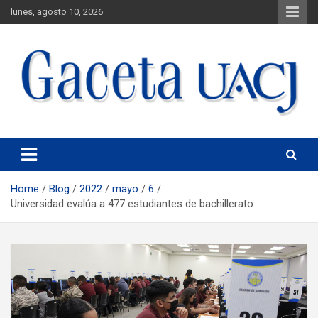
lunes, agosto 10, 2026
Universidad Autónoma de Ciudad Juárez
Gaceta UACJ
Home
Blog
2022
mayo
6
Universidad evalúa a 477 estudiantes de bachillerato