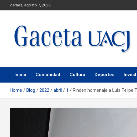
viernes, agosto 7, 2026
Universidad Autónoma de Ciudad Juárez
Gaceta UACJ
Inicio
Comunidad
Cultura
Deportes
Invest
Home
Blog
2022
abril
1
Rinden homenaje a Luis Felipe 