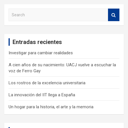
S
e
a
r
c
Entradas recientes
h
Investigar para cambiar realidades
A cien años de su nacimiento: UACJ vuelve a escuchar la
voz de Ferro Gay
Los rostros de la excelencia universitaria
La innovación del IIT llega a España
Un hogar para la historia, el arte y la memoria