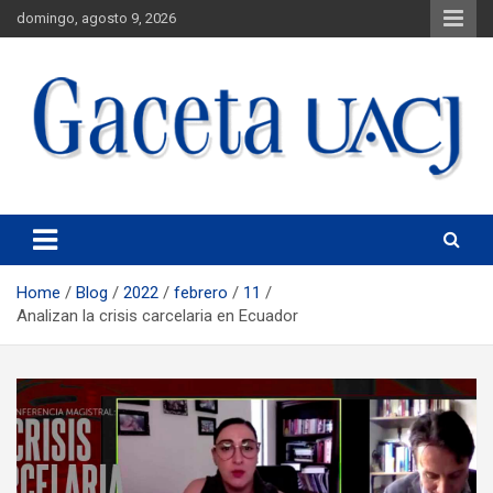
domingo, agosto 9, 2026
Universidad Autónoma de Ciudad Juárez
Gaceta UACJ
Home
Blog
2022
febrero
11
Analizan la crisis carcelaria en Ecuador