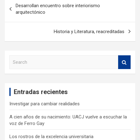
Desarrollan encuentro sobre interiorismo
arquitectónico
Historia y Literatura, reacreditadas
S
e
a
r
c
Entradas recientes
h
Investigar para cambiar realidades
A cien años de su nacimiento: UACJ vuelve a escuchar la
voz de Ferro Gay
Los rostros de la excelencia universitaria