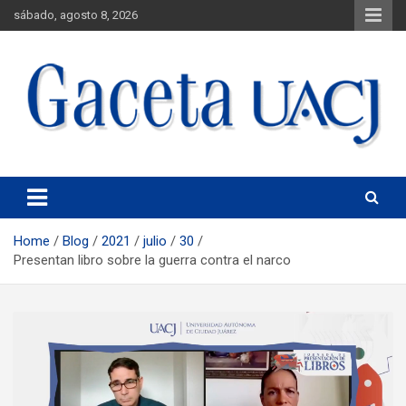
sábado, agosto 8, 2026
Universidad Autónoma de Ciudad Juárez
Gaceta UACJ
Home
Blog
2021
julio
30
Presentan libro sobre la guerra contra el narco