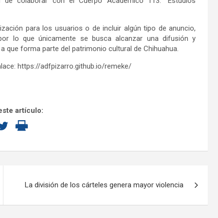
ad de colaborar con el Cuerpo Académico 113: “Estudios
zación para los usuarios o de incluir algún tipo de anuncio,
 por lo que únicamente se busca alcanzar una difusión y
 a que forma parte del patrimonio cultural de Chihuahua.
lace: https://adfpizarro.github.io/remeke/
ste artículo:
La división de los cárteles genera mayor violencia