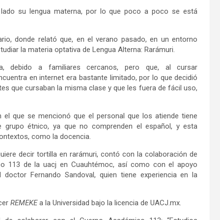
 lado su lengua materna, por lo que poco a poco se está
nario, donde relató que, en el verano pasado, en un entorno
tudiar la materia optativa de Lengua Alterna: Rarámuri.
, debido a familiares cercanos, pero que, al cursar
cuentra en internet era bastante limitado, por lo que decidió
ntes que cursaban la misma clase y que les fuera de fácil uso,
 el que se mencionó que el personal que los atiende tiene
e grupo étnico, ya que no comprenden el español, y esta
 contextos, como la docencia.
quiere decir tortilla en rarámuri, contó con la colaboración de
co 113 de la uacj en Cuauhtémoc, así como con el apoyo
l doctor Fernando Sandoval, quien tiene experiencia en la
ecer
REMEKE
a la Universidad bajo la licencia de UACJ.mx.