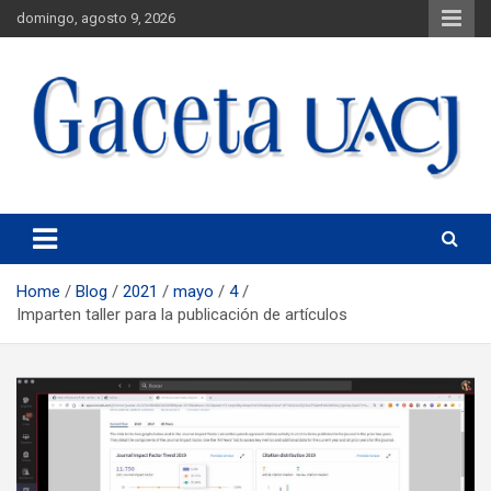
domingo, agosto 9, 2026
Universidad Autónoma de Ciudad Juárez
Gaceta UACJ
Home
Blog
2021
mayo
4
Imparten taller para la publicación de artículos