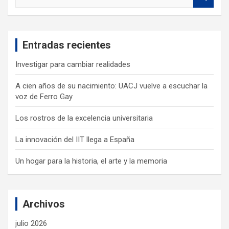
e
a
r
c
Entradas recientes
h
Investigar para cambiar realidades
A cien años de su nacimiento: UACJ vuelve a escuchar la
voz de Ferro Gay
Los rostros de la excelencia universitaria
La innovación del IIT llega a España
Un hogar para la historia, el arte y la memoria
Archivos
julio 2026