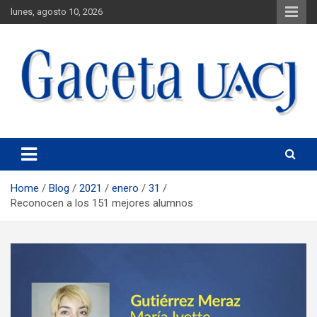
lunes, agosto 10, 2026
Universidad Autónoma de Ciudad Juárez
Gaceta UACJ
Home
Blog
2021
enero
31
Reconocen a los 151 mejores alumnos