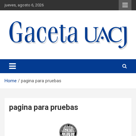
jueves, agosto 6, 2026
Universidad Autónoma de Ciudad Juárez
Gaceta UACJ
Home
pagina para pruebas
pagina para pruebas
Covocatoria
Publicaciones