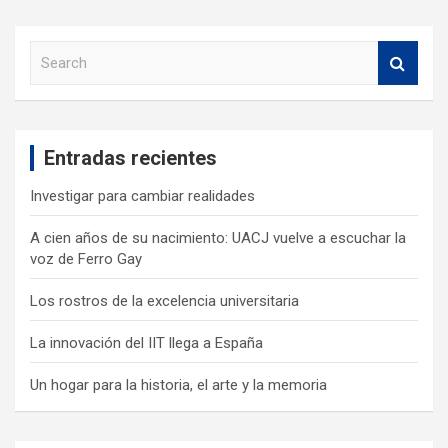
S
e
a
r
c
Entradas recientes
h
Investigar para cambiar realidades
A cien años de su nacimiento: UACJ vuelve a escuchar la
voz de Ferro Gay
Los rostros de la excelencia universitaria
La innovación del IIT llega a España
Un hogar para la historia, el arte y la memoria