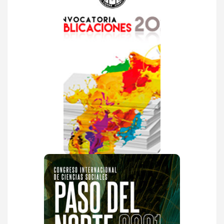
2021
Se convoca a las y los
profesores de tiempo
completo de la UACJ
interesados en enviar
propuestas de
publicación de trabajos
originales de
investigación y
divulgación.
VER MÁS
Congreso
Internacional de
Ciencias Sociales Paso
del Norte 2021