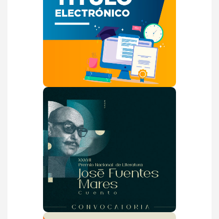
Haz más ágil tu
trámite de titulación
VER MÁS
Convocatoria 2022
VER MÁS