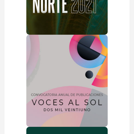
Fechas importantes
VER MÁS
Covocatoria Voces al
Sol 2021
Con el propósito de fomentar y
difundir la creación literaria de la
comunidad juarense, la UACJ invita
a todos los interesados ​​en
publicar un libro de NOVELA,
TEATRO o CRÓNICA a participar en
esta convocatoria.
VER MÁS