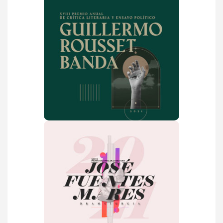
Convocatoria Rousset
Banda
La Universidad Autónoma de
Ciudad Juárez convoca al XVIII
Premio Anual de Crítica Literaria y
Ensayo Político Guillermo Rousset
Banda
VER MÁS
Convocatoria Fuentes
Mares
La Universidad Autónoma de
Ciudad Juárez convoca al XXXVI
Premio Nacional de Literatura
José Fuentes Mares. Dramaturgia.