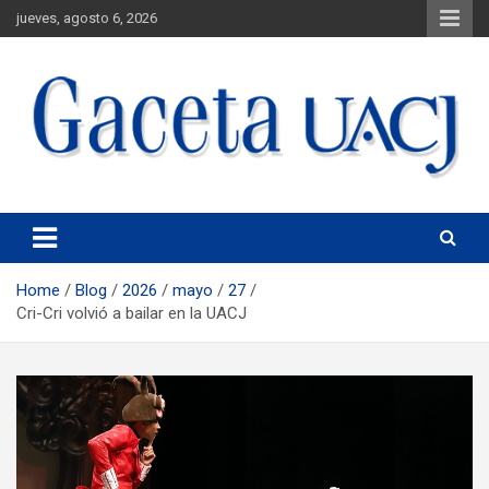
jueves, agosto 6, 2026
Universidad Autónoma de Ciudad Juárez
Gaceta UACJ
Home
Blog
2026
mayo
27
Cri-Cri volvió a bailar en la UACJ