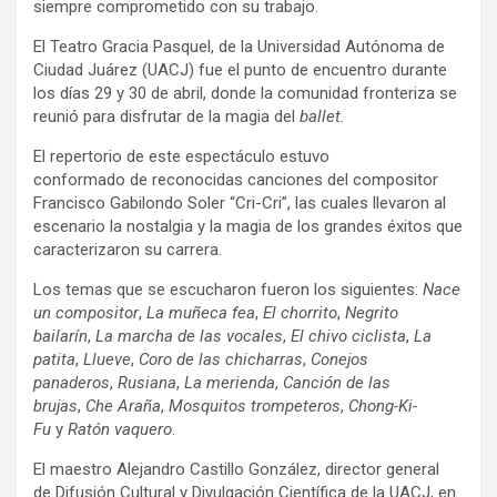
siempre comprometido con su trabajo.
El Teatro Gracia Pasquel, de la Universidad Autónoma de
Ciudad Juárez (UACJ) fue el punto de encuentro durante
los días 29 y 30 de abril, donde la comunidad fronteriza se
reunió para disfrutar de la magia del
ballet.
El repertorio de este espectáculo estuvo
conformado de reconocidas canciones del compositor
Francisco Gabilondo Soler “Cri-Cri”, las cuales llevaron al
escenario la nostalgia y la magia de los grandes éxitos que
caracterizaron su carrera.
Los temas que se escucharon fueron los siguientes:
Nace
un compositor
,
La muñeca fea
,
El chorrito
,
Negrito
bailarín
,
La marcha de las vocales
,
El chivo ciclista
,
La
patita
,
Llueve
,
Coro de las chicharras
,
Conejos
panaderos
,
Rusiana
,
La merienda
,
Canción de las
brujas
,
Che Araña
,
Mosquitos trompeteros
,
Chong-Ki-
Fu
y
Ratón vaquero
.
El maestro Alejandro Castillo González, director general
de Difusión Cultural y Divulgación Científica de la UACJ, en