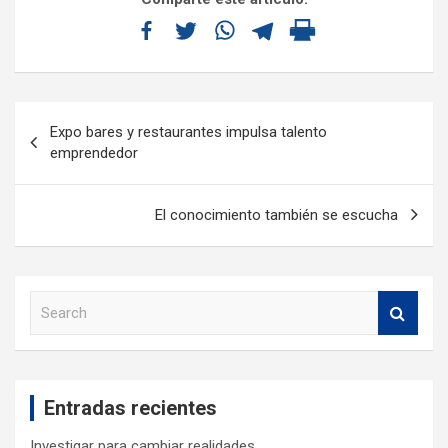
Expo bares y restaurantes impulsa talento
emprendedor
El conocimiento también se escucha
S
e
a
r
c
Entradas recientes
h
Investigar para cambiar realidades