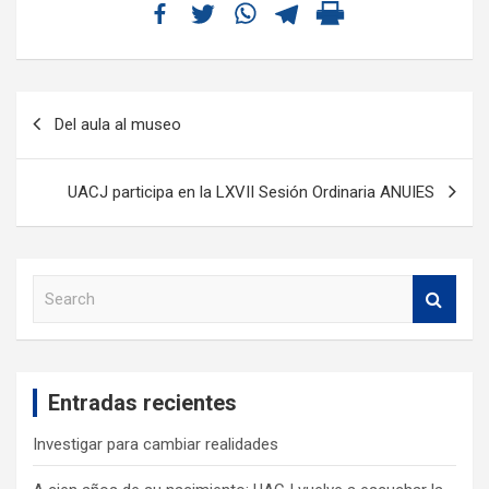
Del aula al museo
UACJ participa en la LXVII Sesión Ordinaria ANUIES
S
e
a
r
c
Entradas recientes
h
Investigar para cambiar realidades