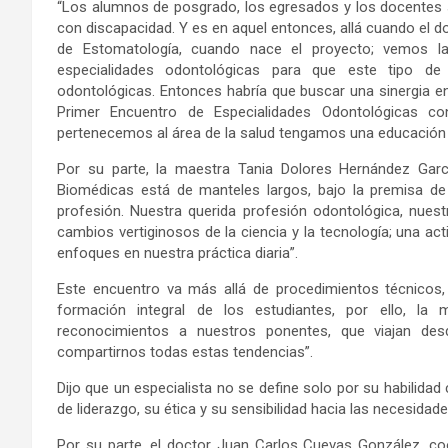
“Los alumnos de posgrado, los egresados y los docentes s
con discapacidad. Y es en aquel entonces, allá cuando el d
de Estomatología, cuando nace el proyecto; vemos l
especialidades odontológicas para que este tipo de 
odontológicas. Entonces habría que buscar una sinergia ent
Primer Encuentro de Especialidades Odontológicas 
pertenecemos al área de la salud tengamos una educación 
Por su parte, la maestra Tania Dolores Hernández García
Biomédicas está de manteles largos, bajo la premisa de 
profesión. Nuestra querida profesión odontológica, nues
cambios vertiginosos de la ciencia y la tecnología; una act
enfoques en nuestra práctica diaria”.
Este encuentro va más allá de procedimientos técnicos,
formación integral de los estudiantes, por ello, la
reconocimientos a nuestros ponentes, que viajan des
compartirnos todas estas tendencias”.
Dijo que un especialista no se define solo por su habilidad
de liderazgo, su ética y su sensibilidad hacia las necesida
Por su parte, el doctor Juan Carlos Cuevas González, co