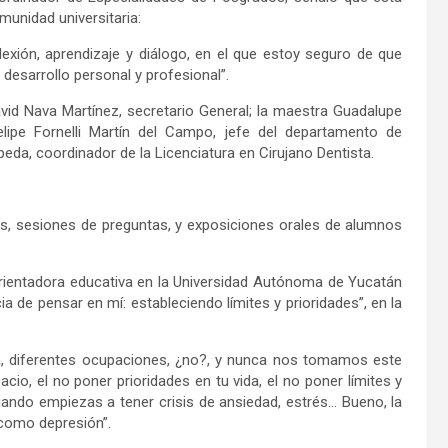
omunidad universitaria:
exión, aprendizaje y diálogo, en el que estoy seguro de que
desarrollo personal y profesional”.
avid Nava Martínez, secretario General; la maestra Guadalupe
elipe Fornelli Martín del Campo, jefe del departamento de
da, coordinador de la Licenciatura en Cirujano Dentista.
es, sesiones de preguntas, y exposiciones orales de alumnos
orientadora educativa en la Universidad Autónoma de Yucatán
a de pensar en mí: estableciendo límites y prioridades”, en la
ia, diferentes ocupaciones, ¿no?, y nunca nos tomamos este
io, el no poner prioridades en tu vida, el no poner límites y
ando empiezas a tener crisis de ansiedad, estrés… Bueno, la
 como depresión”.