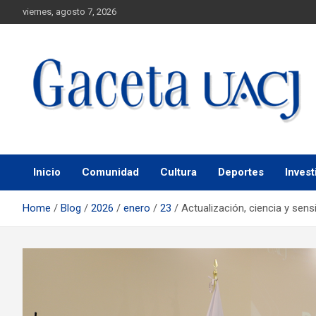
viernes, agosto 7, 2026
Universidad Autónoma de Ciudad Juárez
Gaceta UACJ
Inicio
Comunidad
Cultura
Deportes
Invest
Home
Blog
2026
enero
23
Actualización, ciencia y sensi