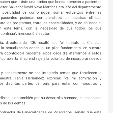
aben que existe una clínica que brinda atención a pacientes
octor Salvador David Nava Martínez era jefe del departamento
a posibilidad de cómo poder sumar esfuerzos entre las
pacientes pudieran ser atendidos en nuestras clínicas
re los programas, entre las especialidades, y de ahí nace el
con este tema, con la necesidad de que todos los que
continua”, mencionó el rector.
, directora del ICB, resaltó que “el Instituto de Ciencias
la actualización continua, un pilar fundamental en nuestra
tra odontología moderna, exige cada día aferrarnos a estos
itud abierta al aprendizaje y la voluntad de incorporar nuevos
 y atinadamente se han integrado temas que fortalecen la
 maestra Tania Hernández expresa: “va mi admiración y
de distintas partes del país para estar con nosotros y
 clínica, sino también por su desarrollo humano, su capacidad
des de los demás.
ordinador de Especialidades de Posgrados, señaló que esta