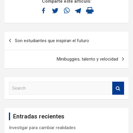
Comparte este artículo:
Son estudiantes que inspiran el futuro
Minibuggies, talento y velocidad
S
e
a
r
c
Entradas recientes
h
Investigar para cambiar realidades