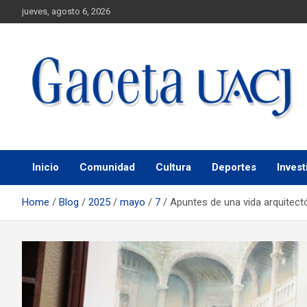
jueves, agosto 6, 2026
Universidad Autónoma de Ciudad Juárez
Gaceta UACJ
Inicio
Comunidad
Cultura
Deportes
Invest
Home
Blog
2025
mayo
7
Apuntes de una vida arquitect