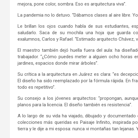
mejora, pone color, sombra. Eso es arquitectura viva”.
La pandemia no lo detuvo. “Dábamos clases al aire libre. Yo
Le brillan los ojos cuando habla de sus estudiantes, e
saludarlo. Saca de su mochila una hoja que guarda c
exalumnos, Carlos y Rafael. “Estimado arquitecto Chávez, 
El maestro también dejó huella fuera del aula: ha diseña
trabajador. “¿Cómo puedes meter a alguien ocho horas en
jardines, espacios donde mirar árboles”.
Su crítica a la arquitectura en Juárez es clara: “es dece
El diseño ha sido reemplazado por la fórmula rápida. En fr
todo es repetitivo”.
Su consejo a los jóvenes arquitectos: “propongan, aunqu
planos para la licencia. El diseño también es resistencia”.
A lo largo de su vida ha viajado, dibujado y documentado
colecciones más queridas es Paisaje Infinito, inspirada p
tierra y le dije a mi esposa: nunca vi montañas tan lejanas. 