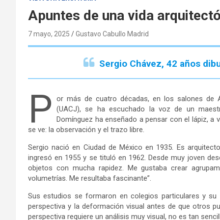
Apuntes de una vida arquitect
7 mayo, 2025
Gustavo Cabullo Madrid
Sergio Chávez, 42 años dibu
P
or más de cuatro décadas, en los salones de A
(UACJ), se ha escuchado la voz de un maestr
Domínguez ha enseñado a pensar con el lápiz, a ve
se ve: la observación y el trazo libre.
Sergio nació en Ciudad de México en 1935. Es arquitect
ingresó en 1955 y se tituló en 1962. Desde muy joven desc
objetos con mucha rapidez. Me gustaba crear agrupami
volumetrías. Me resultaba fascinante”.
Sus estudios se formaron en colegios particulares y su t
perspectiva y la deformación visual antes de que otros p
perspectiva requiere un análisis muy visual, no es tan sencil