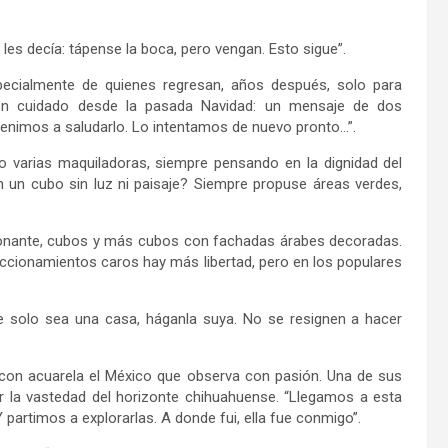
 les decía: tápense la boca, pero vengan. Esto sigue”.
specialmente de quienes regresan, años después, solo para
on cuidado desde la pasada Navidad: un mensaje de dos
venimos a saludarlo. Lo intentamos de nuevo pronto…”.
do varias maquiladoras, siempre pensando en la dignidad del
 un cubo sin luz ni paisaje? Siempre propuse áreas verdes,
pcionante, cubos y más cubos con fachadas árabes decoradas.
accionamientos caros hay más libertad, pero en los populares
e solo sea una casa, háganla suya. No se resignen a hacer
 con acuarela el México que observa con pasión. Una de sus
or la vastedad del horizonte chihuahuense. “Llegamos a esta
Y partimos a explorarlas. A donde fui, ella fue conmigo”.