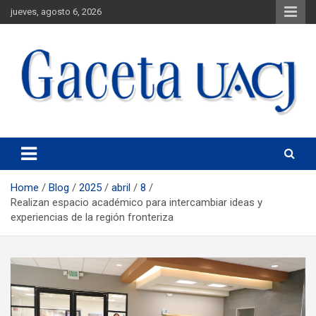
jueves, agosto 6, 2026
Universidad Autónoma de Ciudad Juárez
Gaceta UACJ
Home
Blog
2025
abril
8
Realizan espacio académico para intercambiar ideas y
experiencias de la región fronteriza