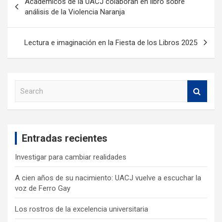
Académicos de la UACJ colaboran en libro sobre
análisis de la Violencia Naranja
Lectura e imaginación en la Fiesta de los Libros 2025
S
e
a
r
c
Entradas recientes
h
Investigar para cambiar realidades
A cien años de su nacimiento: UACJ vuelve a escuchar la
voz de Ferro Gay
Los rostros de la excelencia universitaria