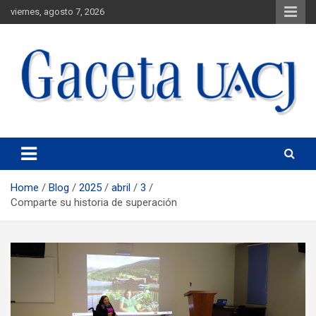
viernes, agosto 7, 2026
Universidad Autónoma de Ciudad Juárez
Gaceta UACJ
Home
Blog
2025
abril
3
Comparte su historia de superación