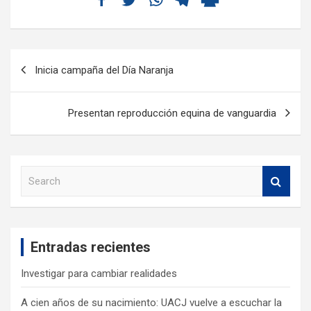
Inicia campaña del Día Naranja
Presentan reproducción equina de vanguardia
S
e
a
r
c
Entradas recientes
h
Investigar para cambiar realidades
A cien años de su nacimiento: UACJ vuelve a escuchar la