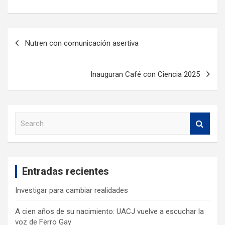
Nutren con comunicación asertiva
Inauguran Café con Ciencia 2025
S
e
a
r
c
Entradas recientes
h
Investigar para cambiar realidades
A cien años de su nacimiento: UACJ vuelve a escuchar la
voz de Ferro Gay