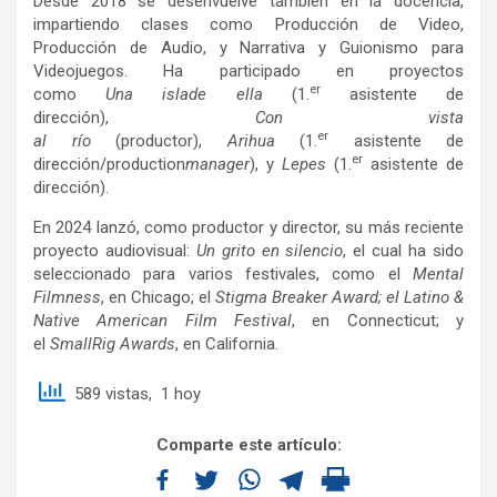
Desde 2018 se desenvuelve también en la docencia,
impartiendo clases como Producción de Video,
Producción de Audio, y Narrativa y Guionismo para
Videojuegos. Ha participado en proyectos
er
como
Una
isla
de
ella
(1.
asistente de
dirección),
Con
vista
er
al
río
(productor),
Arihua
(1.
asistente de
er
dirección/production
manager
), y
Lepes
(1.
asistente de
dirección).
En 2024 lanzó, como productor y director, su más reciente
proyecto audiovisual:
Un grito en silencio
, el cual ha sido
seleccionado para varios festivales, como el
Mental
Filmness
, en Chicago; el
Stigma Breaker Award; el
Latino &
Native American Film Festival
, en Connecticut; y
el
SmallRig Awards
, en California.
589 vistas, 1 hoy
Comparte este artículo: