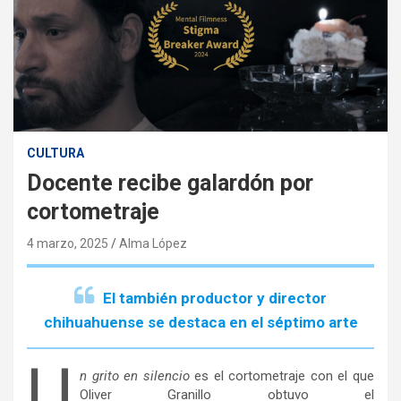
CULTURA
Docente recibe galardón por
cortometraje
4 marzo, 2025
Alma López
El también productor y director
chihuahuense se destaca en el séptimo arte
U
n
grito en silencio
es el cortometraje con el que
Oliver Granillo obtuvo el