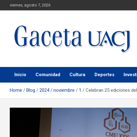
viernes, agosto 7, 2026
Universidad Autónoma de Ciudad Juárez
Gaceta UACJ
Inicio
Comunidad
Cultura
Deportes
Invest
Home
Blog
2024
noviembre
1
Celebran 25 ediciones de