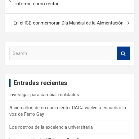
informe como rector
En el ICB conmemoran Día Mundial de la Alimentación
S
e
a
r
c
Entradas recientes
h
Investigar para cambiar realidades
A cien años de su nacimiento: UACJ vuelve a escuchar la
voz de Ferro Gay
Los rostros de la excelencia universitaria