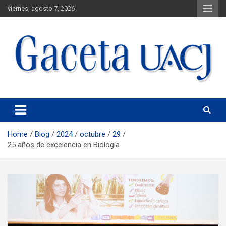
viernes, agosto 7, 2026
Universidad Autónoma de Ciudad Juárez
Gaceta UACJ
Home
Blog
2024
octubre
29
25 años de excelencia en Biología