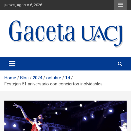
jueves, agosto 6, 2026
Universidad Autónoma de Ciudad Juárez
Gaceta UACJ
Home
Blog
2024
octubre
14
Festejan 51 aniversario con conciertos inolvidables