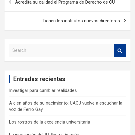
Acredita su calidad el Programa de Derecho de CU
Tienen los institutos nuevos directores
S
e
a
r
c
Entradas recientes
h
Investigar para cambiar realidades
A cien años de su nacimiento: UACJ vuelve a escuchar la
voz de Ferro Gay
Los rostros de la excelencia universitaria
La innovación del IIT llega a España