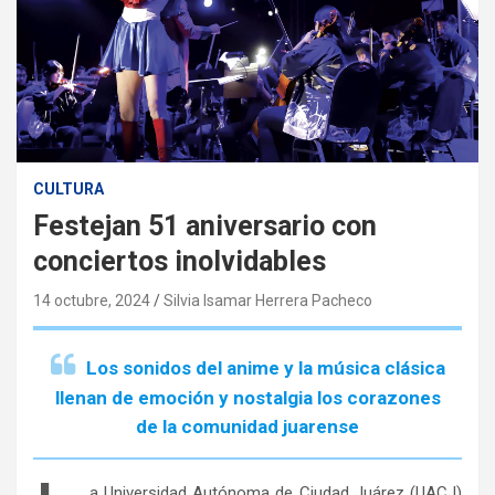
CULTURA
Festejan 51 aniversario con
conciertos inolvidables
14 octubre, 2024
Silvia Isamar Herrera Pacheco
Los sonidos del anime y la música clásica
llenan de emoción y nostalgia los corazones
de la comunidad juarense
a Universidad Autónoma de Ciudad Juárez (UACJ)