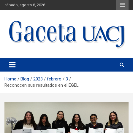
sábado, agosto 8, 2026
Universidad Autónoma de Ciudad Juárez
Gaceta UACJ
Home
Blog
2023
febrero
3
Reconocen sus resultados en el EGEL