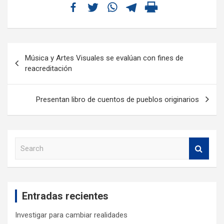
Música y Artes Visuales se evalúan con fines de
reacreditación
Presentan libro de cuentos de pueblos originarios
S
e
a
r
c
Entradas recientes
h
Investigar para cambiar realidades