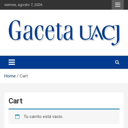
viernes, agosto 7, 2026
Universidad Autónoma de Ciudad Juárez
Gaceta UACJ
Home
Cart
Cart
Tu carrito está vacío.