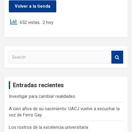
Volver a la tienda
652 vistas, 2 hoy
S
e
a
r
c
Entradas recientes
h
Investigar para cambiar realidades
A cien años de su nacimiento: UACJ vuelve a escuchar la
voz de Ferro Gay
Los rostros de la excelencia universitaria